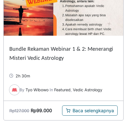
Bundle Rekaman Webinar 1 & 2: Menerangi
Misteri Vedic Astrology
2h 30m
By
Tyo Wibowo
In
Featured
,
Vedic Astrology
Rp
99.000
Baca selengkapnya
Rp
127.000