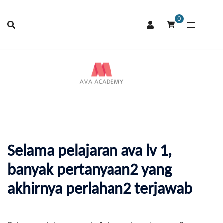
0
Selama pelajaran ava lv 1,
banyak pertanyaan2 yang
akhirnya perlahan2 terjawab