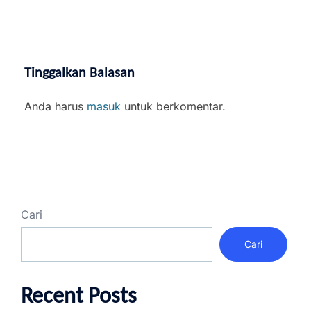
Tinggalkan Balasan
Anda harus
masuk
untuk berkomentar.
Cari
Cari
Recent Posts